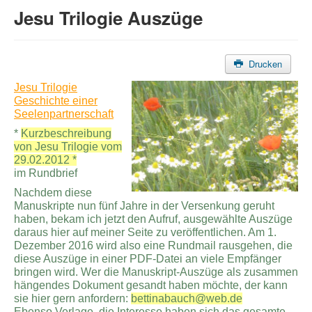
Jesu Trilogie Auszüge
Drucken
Jesu Trilogie
Geschichte einer
Seelenpartnerschaft
*
Kurzbeschreibung
von Jesu Trilogie vom
29.02.2012 *
im Rundbrief
Nachdem diese
Manuskripte nun fünf Jahre in der Versenkung geruht
haben, bekam ich jetzt den Aufruf, ausgewählte Auszüge
daraus hier auf meiner Seite zu veröffentlichen. Am 1.
Dezember 2016 wird also eine Rundmail rausgehen, die
diese Auszüge in einer PDF-Datei an viele Empfänger
bringen wird. Wer die Manuskript-Auszüge als zusammen
hängendes Dokument gesandt haben möchte, der kann
sie hier gern anfordern:
bettinabauch@web.de
Ebenso Verlage, die Interesse haben sich das gesamte