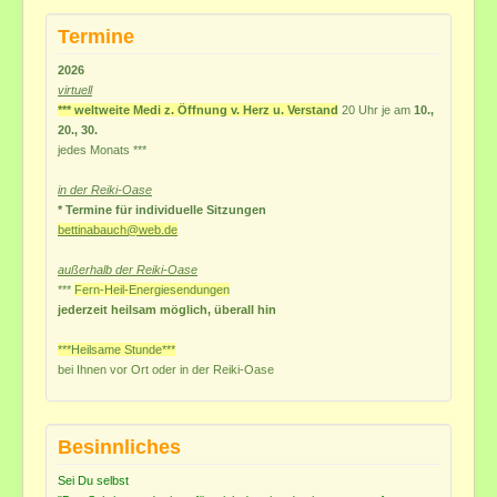
Termine
2026
virtuell
*** weltweite Medi z. Öffnung v. Herz u. Verstand
20 Uhr je am
10.,
20., 30.
jedes
Monats ***
in der Reiki-Oase
* Termine für individuelle Sitzungen
bettinabauch@web.de
außerhalb der Reiki-Oase
***
Fern-Heil-Energiesendungen
jederzeit heilsam möglich, überall hin
***Heilsame Stunde***
bei Ihnen vor Ort
oder in der Reiki-Oase
Besinnliches
Sei Du selbst