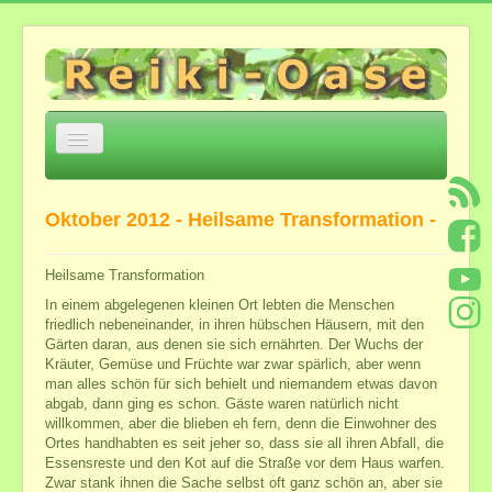
Navigation
an/aus
Home
Oktober 2012 - Heilsame Transformation -
Über mich
Einige Eckpunkte
Heilsame Transformation
Jesu Trilogie Auszüge
In einem abgelegenen kleinen Ort lebten die Menschen
Meditation zur Öffnung von Herz und Geistes-
friedlich nebeneinander, in ihren hübschen Häusern, mit den
Verstand
Gärten daran, aus denen sie sich ernährten. Der Wuchs der
Kräuter, Gemüse und Früchte war zwar spärlich, aber wenn
*Heilsame Stunde mit Bettina*
man alles schön für sich behielt und niemandem etwas davon
Feedback
abgab, dann ging es schon. Gäste waren natürlich nicht
willkommen, aber die blieben eh fern, denn die Einwohner des
Angebote und Kosten
Ortes handhabten es seit jeher so, dass sie all ihren Abfall, die
Essensreste und den Kot auf die Straße vor dem Haus warfen.
Angebote in der Reiki-Oase ...
Zwar stank ihnen die Sache selbst oft ganz schön an, aber sie