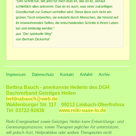
"Den Schritt tun, der jetzt für mich dran ist, das ist es, worauf
schließlich alles ankommt. Das ist es auch, was einer zukünftigen
Gesellschaft zur Geburt verhelfen wird. Diese lässt sich nicht am
grünen Tisch entwerfen, sie entsteht durch Menschen, die hörend auf
ihr innewohnendes Selbst, die entscheidenden Schritte in ihrem Leben
tun und eindeutig werden."
aus "Der spirituelle Weg"
von Bertram Dickerhof
Impressum
Datenschutz
Kontakt
Anfahrt
Archiv
Bettina Bauch - anerkannte Heilerin des DGH
Dachverband Geistiges Heilen
bettinabauch@web.de
Waldenburger Str. 117 09212 Limbach-Oberfrohna
Tel: 03722-92836
www.reiki-oase-lo.de
Reiki-Energiearbeit sowie Geistiges Heilen kann Entwicklungs- und
Genesungsprozesse, sowie Therapien jeglicher Art unterstützen,
will jedoch Arzt, Heilpraktiker oder andere Therapeuten nicht