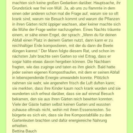
Termine und Veranstaltungen außerhalb
machten sich keine großen Gedanken darüber. Hauptsache, ihr
Grundstück war frei von Müll. Ja, ab uns zu flammte in dem
Mediale Beratung
einen oder anderen schon mal die Frage auf, warum sie so oft
Übernachtung bei längerer Anfahrt
krank sind, warum nie Besuch kommt und warum die Pflanzen
in ihren Gärten nicht üppiger wachsen, aber keiner machte sich
Reiki-Anwendung+Seminare
die Mühe der Frage weiter nachzugehen. Eines Nachts träumte
einem, er sähe einen Engel, der sprach: „Wenn du für deinen
Reiki
Abfall einen Platz in deinem Garten nutzt, dann kann er zu
Fern-Reiki
reichhaltiger Erde kompostieren, mit der du dann die Beete
düngen kannst.“ Der Mann folgte diesem Rat, und schon im
Reiki-Seminare 1.-7. Grad
nächsten Jahr brachte sein Garten so viel Ertrag, dass er
Reiki-Seminar-Preisliste
sogar hätte etwas davon hergeben können. Die Nachbarn
fragten, wie das zuginge und taten es ihm gleich. Bald hatte
GeistigesHeilen+FernWeihen
jeder seinen eigenen Komposthaufen, mit dem er seinen Abfall
in lebenspendende Energie umwandeln konnte. Plötzlich
Geistiges Heilen
nahmen sie wahr, wie angenehm frisch die Luft duften kann;
GGAB - Ganzheitliche Geistige Aufrichtung und
sie merkten, dass ihre Kinder kaum noch krank wurden und sie
Begradigung
wunderten sich erfreut darüber, dass sie auf einmal Besuch
bekamen, den sie aus ihren Gärten reich bewirten konnten.
ATLAS-Wirbel Korrektur
Viele der Gäste hatten selbst keinen Garten und wussten
weitere heilsame Systeme ...
zuhause oftmals nicht, wohin mit ihren Essensresten. So
Fern-Seminare und Fern-Weihen ...
bürgerte es sich ein, dass sie ihre Kompostabfälle zu den
Gartenleuten brachten und dafür energiereiche Nahrung
Meditation
erhielten.
Bettina Bauch