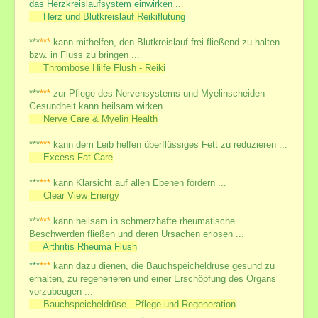
das Herzkreislaufsystem einwirken ..
.
Herz und Blutkreislauf Reikiflutung
***
***
kann mithelfen, den Blutkreislauf frei fließend zu halten
bzw. in Fluss zu bringen ...
Thrombose Hilfe Flush - Reiki
***
***
zur Pflege des Nervensystems und Myelinscheiden-
Gesundheit kann heilsam wirken ...
Nerve Care & Myelin Health
***
***
kann dem Leib helfen überflüssiges Fett zu reduzieren ...
Excess Fat Care
***
***
kann Klarsicht auf allen Ebenen fördern ...
Clear View Energy
***
***
kann heilsam in schmerzhafte rheumatische
Beschwerden fließen und deren Ursachen erlösen ...
Arthritis Rheuma Flush
***
***
kann dazu dienen, die Bauchspeicheldrüse gesund zu
erhalten, zu regenerieren und einer Erschöpfung des Organs
vorzubeugen ...
Bauchspeicheldrüse - Pflege und Regeneration