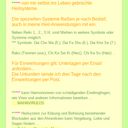
Termine und Veranstaltungen außerhalb
von mir selbst ins Leben gebrachte
***
***
Heilsysteme.
Mediale Beratung
Übernachtung bei längerer Anfahrt
Die speziellen Systeme fließen je nach Bedarf,
auch in meine Heil-Anwendungen mit ein.
Reiki-Anwendung+Seminare
Neben Reiki 1., 2., 3./4. sind Weihen in weitere Symbole oder
Reiki
Systeme möglich.
*** Symbole:
Dai Cho Wa (5.), Dai Fa Shu (6.), Dai Kiro Se (7.)
Fern-Reiki
...
Reiki-Seminare 1.-7. Grad
Raku (Trennen usw.), Chi Ka Sei Ki (Herz), Chi Ka So (Hals) ...
Reiki-Seminar-Preisliste
Für Einweihungen gilt: Unterlagen per Email
GeistigesHeilen+FernWeihen
anfordern...
Die Urkunden sende ich drei Tage nach den
Geistiges Heilen
Einweihungen per Post.
GGAB - Ganzheitliche Geistige Aufrichtung und
Begradigung
***
***
kann Harmonisieren von schädigenden Eindringlingen,
ATLAS-Wirbel Korrektur
wie Viren und anderen Informationen bewirken ...
MAHAVIRULOS
weitere heilsame Systeme ...
Fern-Seminare und Fern-Weihen ...
***
***
Heilsystem zur Klärung und Befreiung bestehender
Blockaden aus den Ahnenlinien kann Vergebung, Liebe und
Meditation
Segen fördern ...