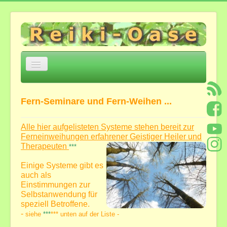
Navigation
an/aus
Home
Fern-Seminare und Fern-Weihen ...
Über mich
Einige Eckpunkte
Alle hier aufgelisteten Systeme stehen bereit zur
Ferneinweihungen
erfahrener Geistiger Heiler und
Jesu Trilogie Auszüge
Therapeuten
***
Meditation zur Öffnung von Herz und Geistes-
Verstand
Einige Systeme gibt es
*Heilsame Stunde mit Bettina*
auch als
Feedback
Einstimmungen zur
Selbstanwendung für
Angebote und Kosten
speziell Betroffene.
-
siehe
***
***
unten
auf der Liste -
Angebote in der Reiki-Oase ...