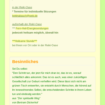
in der Reiki-Oase
* Termine für individuelle Sitzungen
bettinabauch@web.de
außerhalb der Reiki-Oase
***
Fern-Heil-Energiesendungen
jederzeit heilsam möglich, überall hin
***Heilsame Stunde***
bei Ihnen vor Ort
oder in der Reiki-Oase
Besinnliches
Sei Du selbst
"Den Schritt tun, der jetzt für mich dran ist, das ist es, worauf
schließlich alles ankommt. Das ist es auch, was einer zukünftigen
Gesellschaft zur Geburt verhelfen wird. Diese lässt sich nicht am
grünen Tisch entwerfen, sie entsteht durch Menschen, die hörend auf
ihr innewohnendes Selbst, die entscheidenden Schritte in ihrem Leben
tun und eindeutig werden."
aus "Der spirituelle Weg"
von Bertram Dickerhof