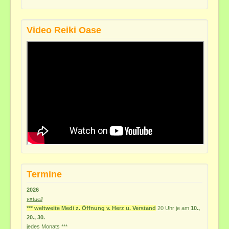
Video Reiki Oase
Termine
2026
virtuell
*** weltweite Medi z. Öffnung v. Herz u. Verstand
20 Uhr je am
10.,
20., 30.
jedes
Monats ***