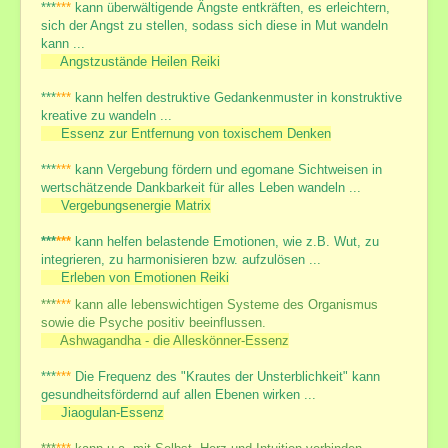
***
***
kann überwältigende Ängste entkräften, es erleichtern,
sich der Angst zu stellen, sodass sich diese in Mut wandeln
kann ...
Angstzustände Heilen Reiki
***
***
kann helfen destruktive Gedankenmuster in konstruktive
kreative zu wandeln ...
Essenz zur Entfernung von toxischem Denken
***
***
kann Vergebung fördern und egomane Sichtweisen in
wertschätzende Dankbarkeit für alles Leben wandeln ...
Vergebungsenergie Matrix
***
***
kann helfen belastende Emotionen, wie z.B. Wut, zu
integrieren, zu harmonisieren bzw. aufzulösen ...
Erleben von Emotionen Reiki
***
***
kann alle lebenswichtigen Systeme des Organismus
sowie die Psyche positiv beeinflussen.
Ashwagandha - die Alleskönner-Essenz
***
***
Die Frequenz des "Krautes der Unsterblichkeit" kann
gesundheitsfördernd auf allen Ebenen wirken ...
Jiaogulan-Essenz