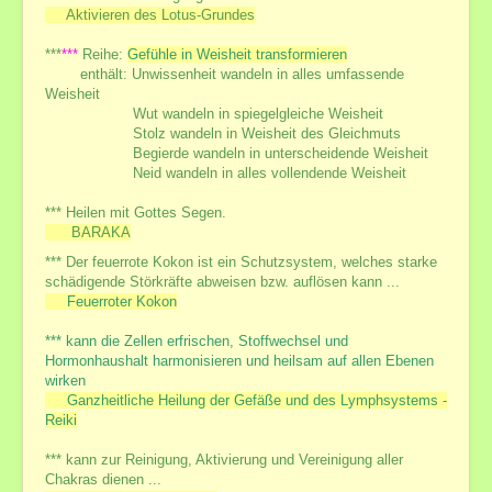
Aktivieren des Lotus-Grundes
***
***
Reihe:
Gefühle in Weisheit transformieren
enthält: Unwissenheit wandeln in alles umfassende
Weisheit
Wut wandeln in spiegelgleiche Weisheit
Stolz wandeln in Weisheit des Gleichmuts
Begierde wandeln in unterscheidende Weisheit
Neid wandeln in alles vollendende Weisheit
*** Heilen mit Gottes Segen.
BARAKA
*** Der feuerrote Kokon ist ein Schutzsystem, welches starke
schädigende Störkräfte abweisen bzw. auflösen kann ...
Feuerroter Kokon
***
kann die Zellen erfrischen, Stoffwechsel und
Hormonhaushalt harmonisieren und heilsam auf allen Ebenen
wirken
Ganzheitliche Heilung der Gefäße und des Lymphsystems -
Reiki
*** kann zur Reinigung, Aktivierung und Vereinigung aller
Chakras dienen ...