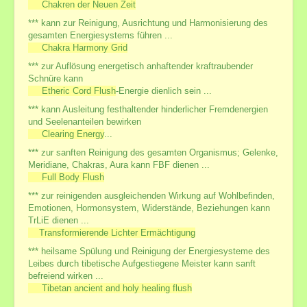
Chakren der Neuen Zeit
*** kann zur Reinigung, Ausrichtung und Harmonisierung des
gesamten Energiesystems führen ...
Chakra Harmony Grid
*** zur Auflösung energetisch anhaftender kraftraubender
Schnüre kann
Etheric Cord Flush
-Energie dienlich sein ...
*** kann Ausleitung festhaltender hinderlicher Fremdenergien
und Seelenanteilen bewirken
Clearing Energy
...
*** zur sanften Reinigung des gesamten Organismus; Gelenke,
Meridiane, Chakras, Aura kann FBF dienen ...
Full Body Flush
*** zur reinigenden ausgleichenden Wirkung auf Wohlbefinden,
Emotionen, Hormonsystem, Widerstände, Beziehungen kann
TrLiE dienen ...
Transformierende Lichter Ermächtigung
*** heilsame Spülung und Reinigung der Energiesysteme des
Leibes durch tibetische Aufgestiegene Meister kann sanft
befreiend wirken ...
Tibetan ancient and holy healing flush