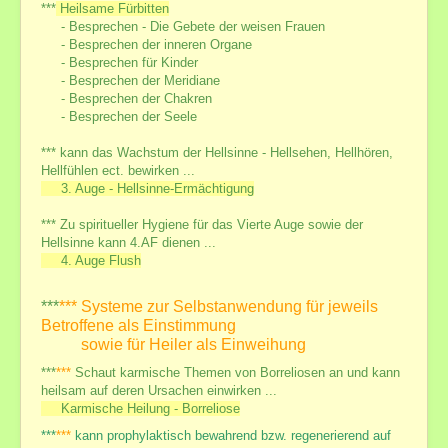
***
Heilsame Fürbitten
- Besprechen - Die Gebete der weisen Frauen
- Besprechen der inneren Organe
- Besprechen für Kinder
- Besprechen der Meridiane
- Besprechen der Chakren
- Besprechen der Seele
*** kann das Wachstum der Hellsinne - Hellsehen, Hellhören,
Hellfühlen ect. bewirken ...
3. Auge - Hellsinne-Ermächtigung
*** Zu spiritueller Hygiene für das Vierte Auge sowie der
Hellsinne kann 4.AF dienen ...
4. Auge Flush
***
***
Systeme
zur Selbstanwendung f
ür jeweils
Betr
offene
als Einstimmung
sowie für Heiler
als Einweihung
***
***
Schaut karmische Themen von Borreliosen an und kann
heilsam auf deren Ursachen einwirken ...
Karmische Heilung - Borreliose
***
***
kann prophylaktisch bewahrend bzw. regenerierend auf