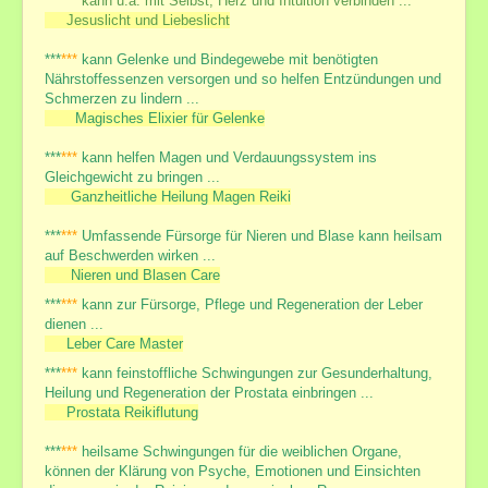
***
***
kann u.a. mit Selbst, Herz und Intuition verbinden ...
Jesuslicht und Liebeslicht
***
***
kann Gelenke und Bindegewebe mit benötigten
Nährstoffessenzen versorgen und so helfen Entzündungen und
Schmerzen zu lindern ...
Magisches Elixier für Gelenke
***
***
kann helfen Magen und Verdauungssystem ins
Gleichgewicht zu bringen ...
Ganzheitliche Heilung Magen Reiki
***
***
Umfassende Fürsorge für Nieren und Blase kann heilsam
auf Beschwerden wirken ...
Nieren und Blasen Care
***
***
kann zur Fürsorge, Pflege und Regeneration der Leber
dienen ...
Leber Care Master
***
***
kann feinstoffliche Schwingungen zur Gesunderhaltung,
Heilung und Regeneration der Prostata einbringen ...
Prostata Reikiflutung
***
***
heilsame Schwingungen für die weiblichen Organe,
können der Klärung von Psyche, Emotionen und Einsichten