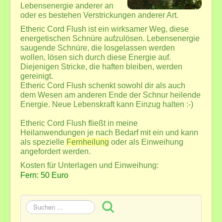
Termine und Veranstaltungen außerhalb
Lebensenergie anderer an
oder es bestehen Verstrickungen anderer Art.
Mediale Beratung
Übernachtung bei längerer Anfahrt
Etheric Cord Flush ist ein wirksamer Weg, diese
energetischen Schnüre aufzulösen. Lebensenergie
Reiki-Anwendung+Seminare
saugende Schnüre, die losgelassen werden
wollen, lösen sich durch diese Energie auf.
Reiki
Diejenigen Stricke, die haften bleiben, werden
Fern-Reiki
gereinigt.
Etheric Cord Flush schenkt sowohl dir als auch
Reiki-Seminare 1.-7. Grad
dem Wesen am anderen Ende der Schnur heilende
Reiki-Seminar-Preisliste
Energie. Neue Lebenskraft kann Einzug halten :-)
GeistigesHeilen+FernWeihen
Etheric Cord Flush fließt in meine
Heilanwendungen je nach Bedarf mit ein und kann
Geistiges Heilen
als spezielle
Fernheilung
oder als Einweihung
GGAB - Ganzheitliche Geistige Aufrichtung und
angefordert werden.
Begradigung
Kosten für Unterlagen und Einweihung:
ATLAS-Wirbel Korrektur
Fern: 50 Euro
weitere heilsame Systeme ...
Fern-Seminare und Fern-Weihen ...
Suchen
Meditation
...