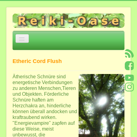
Navigation
an/aus
Home
Etheric Cord Flush
Über mich
Einige Eckpunkte
Ätherische Schnüre sind
energetische Verbindungen
Jesu Trilogie Auszüge
zu anderen Menschen,Tieren
Meditation zur Öffnung von Herz und Geistes-
und Objekten.
Förderliche
Verstand
Schnüre haften am
*Heilsame Stunde mit Bettina*
Herzchakra an, hinderliche
Feedback
können überall andocken und
kraftraubend wirken.
Angebote und Kosten
"Energievampire" zapfen auf
diese Weise, meist
Angebote in der Reiki-Oase ...
unbewusst, die