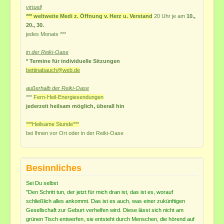
virtuell
*** weltweite Medi z. Öffnung v. Herz u. Verstand
20 Uhr je am
10.,
20., 30.
jedes
Monats ***
in der Reiki-Oase
* Termine für individuelle Sitzungen
bettinabauch@web.de
außerhalb der Reiki-Oase
***
Fern-Heil-Energiesendungen
jederzeit heilsam möglich, überall hin
***Heilsame Stunde***
bei Ihnen vor Ort
oder in der Reiki-Oase
Besinnliches
Sei Du selbst
"Den Schritt tun, der jetzt für mich dran ist, das ist es, worauf
schließlich alles ankommt. Das ist es auch, was einer zukünftigen
Gesellschaft zur Geburt verhelfen wird. Diese lässt sich nicht am
grünen Tisch entwerfen, sie entsteht durch Menschen, die hörend auf