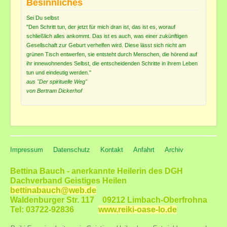
Besinnliches
Sei Du selbst
"Den Schritt tun, der jetzt für mich dran ist, das ist es, worauf
schließlich alles ankommt. Das ist es auch, was einer zukünftigen
Gesellschaft zur Geburt verhelfen wird. Diese lässt sich nicht am
grünen Tisch entwerfen, sie entsteht durch Menschen, die hörend auf
ihr innewohnendes Selbst, die entscheidenden Schritte in ihrem Leben
tun und eindeutig werden."
aus "Der spirituelle Weg"
von Bertram Dickerhof
Impressum
Datenschutz
Kontakt
Anfahrt
Archiv
Bettina Bauch - anerkannte Heilerin des DGH
Dachverband Geistiges Heilen
bettinabauch@web.de
Waldenburger Str. 117 09212 Limbach-Oberfrohna
Tel: 03722-92836
www.reiki-oase-lo.de