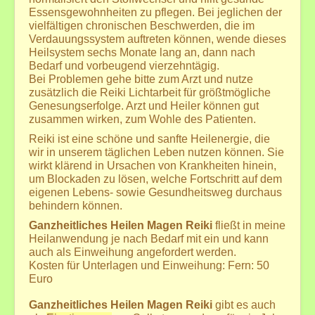
Termine und Veranstaltungen außerhalb
Essensgewohnheiten zu pflegen. Bei jeglichen der
Mediale Beratung
vielfältigen chronischen Beschwerden, die im
Verdauungssystem auftreten können, wende dieses
Übernachtung bei längerer Anfahrt
Heilsystem sechs Monate lang an, dann nach
Reiki-Anwendung+Seminare
Bedarf und vorbeugend vierzehntägig.
Bei Problemen gehe bitte zum Arzt und nutze
Reiki
zusätzlich die Reiki Lichtarbeit für größtmögliche
Genesungserfolge. Arzt und Heiler können gut
Fern-Reiki
zusammen wirken, zum Wohle des Patienten.
Reiki-Seminare 1.-7. Grad
Reiki ist eine schöne und sanfte Heilenergie, die
Reiki-Seminar-Preisliste
wir in unserem täglichen Leben nutzen können. Sie
wirkt klärend in Ursachen von Krankheiten hinein,
GeistigesHeilen+FernWeihen
um Blockaden zu lösen, welche Fortschritt auf dem
Geistiges Heilen
eigenen Lebens- sowie Gesundheitsweg durchaus
behindern können.
GGAB - Ganzheitliche Geistige Aufrichtung und
Begradigung
Ganzheitliches Heilen Magen Reiki
fließt in meine
ATLAS-Wirbel Korrektur
Heilanwendung je nach Bedarf mit ein und kann
auch als Einweihung angefordert werden.
weitere heilsame Systeme ...
Kosten für Unterlagen und Einweihung: Fern: 50
Fern-Seminare und Fern-Weihen ...
Euro
Meditation
Ganzheitliches Heilen Magen Reiki
gibt es auch