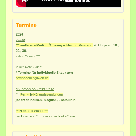
Termine
2026
virtuell
*** weltweite Medi z. Öffnung v. Herz u. Verstand
20 Uhr je am
10.,
20., 30.
jedes
Monats ***
in der Reiki-Oase
* Termine für individuelle Sitzungen
bettinabauch@web.de
außerhalb der Reiki-Oase
***
Fern-Heil-Energiesendungen
jederzeit heilsam möglich, überall hin
***Heilsame Stunde***
bei Ihnen vor Ort
oder in der Reiki-Oase