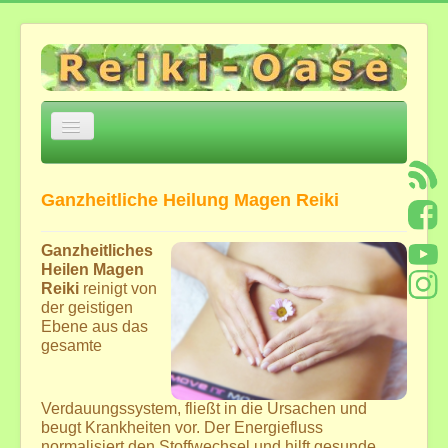
Navigation
an/aus
Home
Ganzheitliche Heilung Magen Reiki
Über mich
Einige Eckpunkte
Ganzheitliches
Heilen Magen
Jesu Trilogie Auszüge
Reiki
reinigt von
Meditation zur Öffnung von Herz und Geistes-
der geistigen
Verstand
Ebene aus das
*Heilsame Stunde mit Bettina*
gesamte
Feedback
Angebote und Kosten
Verdauungssystem, fließt in die Ursachen und
beugt Krankheiten vor. Der Energiefluss
Angebote in der Reiki-Oase ...
normalisiert den Stoffwechsel und hilft gesunde