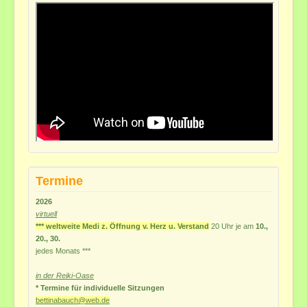
Termine
2026
virtuell
*** weltweite Medi z. Öffnung v. Herz u. Verstand
20 Uhr je am
10.,
20., 30.
jedes
Monats ***
in der Reiki-Oase
* Termine für individuelle Sitzungen
bettinabauch@web.de