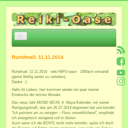
Navigation
an/aus
Home
Rundmail: 11.11.2014
Über mich
Einige Eckpunkte
Rundmail: 11.11.2014 reiki-INFO-oase 100fach versandt
(gerne fleißig weiter zu verteilen)
Jesu Trilogie Auszüge
Danke :-)
Meditation zur Öffnung von Herz und Geistes-
Verstand
Hallo ihr Lieben, hier kommen wieder ein paar meiner
Eindrücke der letzten Monate.
*Heilsame Stunde mit Bettina*
Das neue Jahr MOND NEUN, lt. Maya-Kalender, mit seiner
Feedback
Reinigungskraft, das am 26.07.2014 begonnen hat und kündet:
“Ich pulsiere um zu reinigen – Fluss verwirklichend“, empfinde
Angebote und Kosten
ich energetisch reinigend voll in Aktion.
Auch wenn ich die BOVIS nicht mehr ermittle, spüre ich doch
Angebote in der Reiki-Oase ...