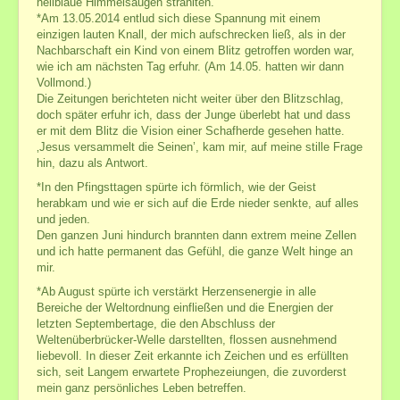
hellblaue Himmelsaugen strahlten.
Meditation
*Am 13.05.2014 entlud sich diese Spannung mit einem
Meditations-Kurse
einzigen lauten Knall, der mich aufschrecken ließ, als in der
Nachbarschaft ein Kind von einem Blitz getroffen worden war,
Meditation z. Öffnung v. Herz u. Geistes-Verstand
wie ich am nächsten Tag erfuhr. (Am 14.05. hatten wir dann
meine Meditationen und Übungen
Vollmond.)
Die Zeitungen berichteten nicht weiter über den Blitzschlag,
Galerie des Lebens
doch später erfuhr ich, dass der Junge überlebt hat und dass
er mit dem Blitz die Vision einer Schafherde gesehen hatte.
Impressionen
‚Jesus versammelt die Seinen’, kam mir, auf meine stille Frage
Chakras der Neuen Zeit sowie traditionelle
hin, dazu als Antwort.
Engel
*In den Pfingsttagen spürte ich förmlich, wie der Geist
Lichtnahrung
herabkam und wie er sich auf die Erde nieder senkte, auf alles
und jeden.
Meditationen
Den ganzen Juni hindurch brannten dann extrem meine Zellen
Meditationen zur Kraft der Liebe
und ich hatte permanent das Gefühl, die ganze Welt hinge an
Heilsame Geschichten
mir.
Friedenslicht
*Ab August spürte ich verstärkt Herzensenergie in alle
Bereiche der Weltordnung einfließen und die Energien der
Geschenke aus meiner Schatzkiste
letzten Septembertage, die den Abschluss der
Bücherliste
Weltenüberbrücker-Welle darstellten, flossen ausnehmend
liebevoll. In dieser Zeit erkannte ich Zeichen und es erfüllten
sich, seit Langem erwartete Prophezeiungen, die zuvorderst
mein ganz persönliches Leben betreffen.