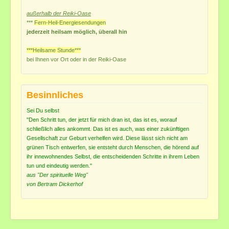
außerhalb der Reiki-Oase
***
Fern-Heil-Energiesendungen
jederzeit heilsam möglich, überall hin
***Heilsame Stunde***
bei Ihnen vor Ort
oder in der Reiki-Oase
Besinnliches
Sei Du selbst
"Den Schritt tun, der jetzt für mich dran ist, das ist es, worauf
schließlich alles ankommt. Das ist es auch, was einer zukünftigen
Gesellschaft zur Geburt verhelfen wird. Diese lässt sich nicht am
grünen Tisch entwerfen, sie entsteht durch Menschen, die hörend auf
ihr innewohnendes Selbst, die entscheidenden Schritte in ihrem Leben
tun und eindeutig werden."
aus "Der spirituelle Weg"
von Bertram Dickerhof