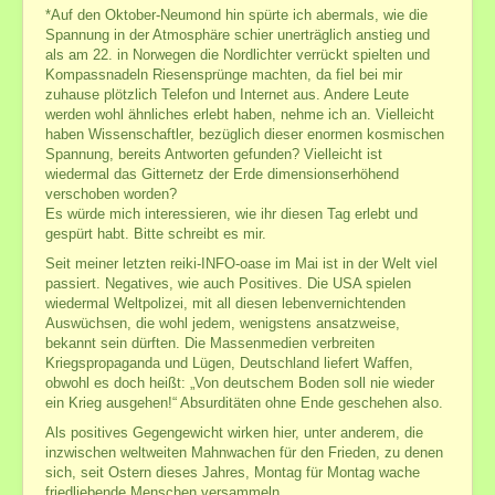
*Auf den Oktober-Neumond hin spürte ich abermals, wie die
Spannung in der Atmosphäre schier unerträglich anstieg und
als am 22. in Norwegen die Nordlichter verrückt spielten und
Kompassnadeln Riesensprünge machten, da fiel bei mir
zuhause plötzlich Telefon und Internet aus. Andere Leute
werden wohl ähnliches erlebt haben, nehme ich an. Vielleicht
haben Wissenschaftler, bezüglich dieser enormen kosmischen
Spannung, bereits Antworten gefunden? Vielleicht ist
wiedermal das Gitternetz der Erde dimensionserhöhend
verschoben worden?
Es würde mich interessieren, wie ihr diesen Tag erlebt und
gespürt habt. Bitte schreibt es mir.
Seit meiner letzten reiki-INFO-oase im Mai ist in der Welt viel
passiert. Negatives, wie auch Positives. Die USA spielen
wiedermal Weltpolizei, mit all diesen lebenvernichtenden
Auswüchsen, die wohl jedem, wenigstens ansatzweise,
bekannt sein dürften. Die Massenmedien verbreiten
Kriegspropaganda und Lügen, Deutschland liefert Waffen,
obwohl es doch heißt: „Von deutschem Boden soll nie wieder
ein Krieg ausgehen!“ Absurditäten ohne Ende geschehen also.
Als positives Gegengewicht wirken hier, unter anderem, die
inzwischen weltweiten Mahnwachen für den Frieden, zu denen
sich, seit Ostern dieses Jahres, Montag für Montag wache
friedliebende Menschen versammeln.