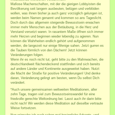
Mafiose Machenschaften, mit der die gierigen Lobbyisten die
Bevölkerung seit langem ausbeuten, belügen und verblöden
wollen, was ihnen bisher ja auch ganz vorzüglich gelungen ist,
werden beim Namen genannt und kommen so ans Tageslicht.
Doch durch das allgemein steigende Bewusstsein erwachen
immer mehr Menschen aus der Betäubung, in die Herz und
Verstand versetzt waren. In rasantem Maße öffnen sich immer
mehr Herzen und beginnen wieder lebendig zu agieren. Nun
können die Wahrheiten endlich gehört und aufgenommen
werden, die langezeit nur einige Wenige sahen. Jetzt gurren es
die Tauben förmlich von den Dächern! Jetzt können
Veränderungen folgen.
Wenn ihr es noch nicht tut, geht bitte zu den Mahnwachen, die
deutschlandweit flächendeckend stattfinden und sich bereits
auf andere Länder und Kontinente ausgeweitet haben. Nutzt
die Macht der Straße für positive Veränderungen! Und denke
daran, Veränderung gelingt am besten, wenn Du selbst Dich
verändert.
*Auch unsere gemeinsamen weltweiten Meditationen, aller
zehn Tage, tragen viel zum Bewusstseinswandel für eine
friedvolle gerechte Weltordnung bei. Lasst auch ihr darin bitte
nicht nach!
Wir werden diese Meditation auf dieselbe vertraute
Weise fortsetzen.
Nun wünsche ich euch schon mal besinnliche Advents- und