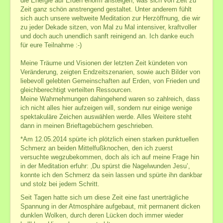
die Energie auf Erden enorm ansteigen, was sich von Zeit zu
Termine und Veranstaltungen außerhalb
Zeit ganz schön anstrengend gestaltet. Unter anderem fühlt
Mediale Beratung
sich auch unsere weltweite Meditation zur Herzöffnung, die wir
zu jeder Dekade sitzen, von Mal zu Mal intensiver, kraftvoller
Übernachtung bei längerer Anfahrt
und doch auch unendlich sanft reinigend an. Ich danke euch
für eure Teilnahme :-)
Reiki-Anwendung+Seminare
Meine Träume und Visionen der letzten Zeit kündeten von
Reiki
Veränderung, zeigten Endzeitszenarien, sowie auch Bilder von
Fern-Reiki
liebevoll gelebten Gemeinschaften auf Erden, von Frieden und
Reiki-Seminare 1.-7. Grad
gleichberechtigt verteilten Ressourcen.
Meine Wahrnehmungen dahingehend waren so zahlreich, dass
Reiki-Seminar-Preisliste
ich nicht alles hier aufzeigen will, sondern nur einige wenige
spektakuläre Zeichen auswählen werde. Alles Weitere steht
GeistigesHeilen+FernWeihen
dann in meinen Brieftagebüchern geschrieben.
Geistiges Heilen
*Am 12.05.2014 spürte ich plötzlich einen starken punktuellen
GGAB - Ganzheitliche Geistige Aufrichtung und
Schmerz an beiden Mittelfußknochen, den ich zuerst
Begradigung
versuchte wegzubekommen, doch als ich auf meine Frage hin
in der Meditation erfuhr: ‚Du spürst die Nagelwunden Jesu’,
ATLAS-Wirbel Korrektur
konnte ich den Schmerz da sein lassen und spürte ihn dankbar
weitere heilsame Systeme ...
und stolz bei jedem Schritt.
Fern-Seminare und Fern-Weihen ...
Seit Tagen hatte sich um diese Zeit eine fast unerträgliche
Spannung in der Atmosphäre aufgebaut, mit permanent dicken
Meditation
dunklen Wolken, durch deren Lücken doch immer wieder