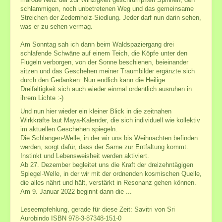
schlammigen, noch unbetretenen Weg und das gemeinsame
Streichen der Zedernholz-Siedlung. Jeder darf nun darin sehen,
was er zu sehen vermag.
Am Sonntag sah ich dann beim Waldspaziergang drei
schlafende Schwäne auf einem Teich, die Köpfe unter den
Flügeln verborgen, von der Sonne beschienen, beieinander
sitzen und das Geschehen meiner Traumbilder ergänzte sich
durch den Gedanken: Nun endlich kann die Heilige
Dreifaltigkeit sich auch wieder einmal ordentlich ausruhen in
ihrem Lichte :-)
Und nun hier wieder ein kleiner Blick in die zeitnahen
Wirkkräfte laut Maya-Kalender, die sich individuell wie kollektiv
im aktuellen Geschehen spiegeln.
Die Schlangen-Welle, in der wir uns bis Weihnachten befinden
werden, sorgt dafür, dass der Same zur Entfaltung kommt.
Instinkt und Lebensweisheit werden aktiviert.
Ab 27. Dezember begleitet uns die Kraft der dreizehntägigen
Spiegel-Welle, in der wir mit der ordnenden kosmischen Quelle,
die alles nährt und hält, verstärkt in Resonanz gehen können.
Am 9. Januar 2022 beginnt dann die ...
Leseempfehlung, gerade für diese Zeit: Savitri von Sri
Aurobindo ISBN 978-3-87348-151-0