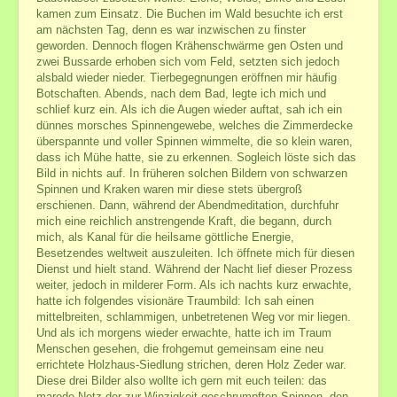
kamen zum Einsatz. Die Buchen im Wald besuchte ich erst
am nächsten Tag, denn es war inzwischen zu finster
geworden. Dennoch flogen Krähenschwärme gen Osten und
zwei Bussarde erhoben sich vom Feld, setzten sich jedoch
alsbald wieder nieder. Tierbegegnungen eröffnen mir häufig
Botschaften. Abends, nach dem Bad, legte ich mich und
schlief kurz ein. Als ich die Augen wieder auftat, sah ich ein
dünnes morsches Spinnengewebe, welches die Zimmerdecke
überspannte und voller Spinnen wimmelte, die so klein waren,
dass ich Mühe hatte, sie zu erkennen. Sogleich löste sich das
Bild in nichts auf. In früheren solchen Bildern von schwarzen
Spinnen und Kraken waren mir diese stets übergroß
erschienen. Dann, während der Abendmeditation, durchfuhr
mich eine reichlich anstrengende Kraft, die begann, durch
mich, als Kanal für die heilsame göttliche Energie,
Besetzendes weltweit auszuleiten. Ich öffnete mich für diesen
Dienst und hielt stand. Während der Nacht lief dieser Prozess
weiter, jedoch in milderer Form. Als ich nachts kurz erwachte,
hatte ich folgendes visionäre Traumbild: Ich sah einen
mittelbreiten, schlammigen, unbetretenen Weg vor mir liegen.
Und als ich morgens wieder erwachte, hatte ich im Traum
Menschen gesehen, die frohgemut gemeinsam eine neu
errichtete Holzhaus-Siedlung strichen, deren Holz Zeder war.
Diese drei Bilder also wollte ich gern mit euch teilen: das
marode Netz der zur Winzigkeit geschrumpften Spinnen, den