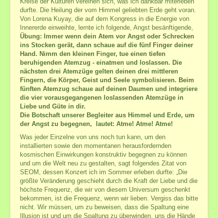
Kreise der Kulturen vereinen sich, was ich dankbar miterleben
Meditation
durfte. Die Heilung der vom Himmel geliebten Erde geht voran.
Meditations-Kurse
Von Lorena Kuyay, die auf dem Kongress in die Energie von
Innererde einweihte, lernte ich folgende, Angst besänftigende,
Meditation z. Öffnung v. Herz u. Geistes-Verstand
Übung: Immer wenn dein Atem vor Angst oder Schrecken
meine Meditationen und Übungen
ins Stocken gerät, dann schaue auf die fünf Finger deiner
Hand. Nimm den kleinen Finger, tue einen tiefen
Galerie des Lebens
beruhigenden Atemzug - einatmen und loslassen. Die
nächsten drei Atemzüge gelten deinen drei mittleren
Impressionen
Fingern, die Körper, Geist und Seele symbolisieren. Beim
Chakras der Neuen Zeit sowie traditionelle
fünften Atemzug schaue auf deinen Daumen und integriere
die vier vorausgegangenen loslassenden Atemzüge in
Engel
Liebe und Güte in dir.
Lichtnahrung
Die Botschaft unserer Begleiter aus Himmel und Erde, um
Meditationen
der Angst zu begegnen, lautet: Atme! Atme! Atme!
Meditationen zur Kraft der Liebe
Was jeder Einzelne von uns noch tun kann, um den
Heilsame Geschichten
installierten sowie den momentanen herausfordernden
kosmischen Einwirkungen konstruktiv begegnen zu können
Friedenslicht
und um die Welt neu zu gestalten, sagt folgendes Zitat von
Geschenke aus meiner Schatzkiste
SEOM, dessen Konzert ich im Sommer erleben durfte: „Die
Bücherliste
größte Veränderung geschieht durch die Kraft der Liebe und die
höchste Frequenz, die wir von diesem Universum geschenkt
bekommen, ist die Frequenz, wenn wir lieben. Vergiss das bitte
nicht. Wir müssen, um zu beweisen, dass die Spaltung eine
Illusion ist und um die Spaltung zu überwinden, uns die Hände