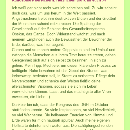
Atmosphäre bereichern. Herzlichen Dank an euch :-)
Termine und Veranstaltungen außerhalb
Ich weiß gar nicht recht was ich schreiben soll. Zu wirr scheint
Mediale Beratung
doch das, was um uns herum in der Welt passiert.
Übernachtung bei längerer Anfahrt
Angstmacherei treibt ihre destruktiven Blüten und der Großteil
der Menschen scheint mitzutreiben. Die Spaltung der
Reiki-Anwendung+Seminare
Gesellschaft auf der Schiene des Gesundheitssystems.
Obskur, das Ganze! Doch Widerstand wächst und nach
Reiki
meinem Empfinden auch die Bewusstheit der Bewohner der
Fern-Reiki
Erde, darüber, was hier abgeht.
Corona und so manch andere Grippeviren sind im Umlauf und
Reiki-Seminare 1.-7. Grad
zwingen die Menschen aus ihrem Trott herauszutreten, geben
Reiki-Seminar-Preisliste
Gelegenheit sich auf sich selbst zu besinnen, in sich zu
gehen. Mein Tipp: Meditiere, um diesen klärenden Prozess zu
GeistigesHeilen+FernWeihen
beflügeln. Ruhe bewahren ist das Gebot der Stunde, was
keineswegs bedeuten soll, in Starre zu verharren. Pflege dein
Geistiges Heilen
Nervenkostüm und schenke den Welten fleißig deine
GGAB - Ganzheitliche Geistige Aufrichtung und
allerschönsten Visionen, sodass sie sich im Leben
Begradigung
verwirklichen können. Lasst und das mächtigste aller Viren
erwecken; die Liebe :-)
ATLAS-Wirbel Korrektur
Dankbar bin ich, dass der Kongress des DGH im Oktober
weitere heilsame Systeme ...
stattfinden konnte. So viele Inspirationen, so viel Herzlichkeit,
Fern-Seminare und Fern-Weihen ...
so viel Wachstum. Die heilsamen Energien von Himmel und
Erde waren für mich hautnah spürbar. Auch meine eigenen
Meditation
Heilkräfte dehnten sich weiter aus. Die schöpfungsehrenden