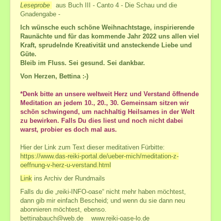
Leseprobe
aus Buch III - Canto 4 - Die Schau und die
Gnadengabe -
Ich wünsche euch schöne Weihnachtstage, inspirierende
Raunächte und für das kommende Jahr 2022 uns allen viel
Kraft, sprudelnde Kreativität und ansteckende Liebe und
Güte.
Bleib im Fluss. Sei gesund. Sei dankbar.
Von Herzen, Bettina :-)
*Denk bitte an unsere weltweit Herz und Verstand öffnende
Meditation an jedem 10., 20., 30. Gemeinsam sitzen wir
schön schwingend, um nachhaltig Heilsames in der Welt
zu bewirken. Falls Du dies liest und noch nicht dabei
warst, probier es doch mal aus.
Hier der Link zum Text dieser meditativen Fürbitte:
https://www.das-reiki-portal.de/ueber-mich/meditation-z-
oeffnung-v-herz-u-verstand.html
Link
ins Archiv der Rundmails
Falls du die „reiki-INFO-oase“ nicht mehr haben möchtest,
dann gib mir einfach Bescheid; und wenn du sie dann neu
abonnieren möchtest, ebenso.
bettinabauch@web.de
www.reiki-oase-lo.de