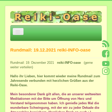
Navigation
an/aus
Home
Rundmail: 19.12.2021 reiki-INFO-oase
Über mich
Einige Eckpunkte
Rundmail: 19. Dezember 2021
reiki-INFO-oase
(gerne
weiter verteilen)
Jesu Trilogie Auszüge
Meditation zur Öffnung von Herz und Geistes-
Hallo ihr Lieben, hier kommt wieder meine Rundmail zum
Verstand
Jahresende verbunden mit herzlichen Grüßen aus der
*Heilsame Stunde mit Bettina*
Reiki-Oase.
Feedback
Mein besonderer Dank gilt allen, die an unserer weltweiten
Meditationen mit der Bitte um Öffnung von Herz und
Angebote und Kosten
Verstand teilgenommen haben. Ich genieße jedes Mal die
wunderbare Schwingung, mit der wir zu jeder Dekade die
Angebote in der Reiki-Oase ...