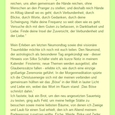
reichen, uns allen gemeinsam die Hände reichen, ohne
Menschen an den Pranger zu stellen; und deshalb reich Hände
im Alltag überall wo es geht; durch Verbundenheit, durch
Blicke, durch Worte, durch Gedanken, durch deine
Schwingung. Halte deine Frequenz so weit oben wie es geht.
Versuche dich mit dem Guten zu befassen, in Dankbarkeit und
Liebe. Finde deine Insel der Zuversicht, der Verbundenheit und
der Liebe.“
Mein Erleben am letzten Neumondtag sowie drei visionäre
Traumbilder möchte ich noch mit euch teilen. Den Neumond,
der astrologisch als besonderer Tag angekündigt war - dieser
Hinweis von Silke Schäfer steht als kurze Notiz in meinem
Kalender: Finsternis; neue Themen werden ausgelöst; alte
Glaubenssätze fallen - erlebte ich, wie durch eine einzige
großartige Zeremonie geführt. In der Morgenmeditation spürte
ich die Christusenergie sich mit der meinen verbinden und
gemeinsam hüllten wir das „Böse“ in der Welt in lauter Licht
und Liebe ein, wobei das Wort im Raum stand: ‚Das Böse
schmilzt dahin.’
Ich fastete, buk ein Brot, um den neu angesetzten Sauerteig
zu testen, ging aufs Feld, um meine heilige Stätte zu
besuchen sowie meine liebsten Bäume, von denen ich Zweige
und Laub für einen Sud erhielt, den ich am Abend meinem
Badewasser zusetzen wollte. Eiche, Weide, Birke und Zeder