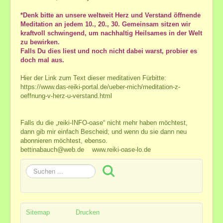
*Denk bitte an unsere weltweit Herz und Verstand öffnende
Meditation an jedem 10., 20., 30. Gemeinsam sitzen wir
kraftvoll schwingend, um nachhaltig Heilsames in der Welt
zu bewirken.
Falls Du dies liest und noch nicht dabei warst, probier es
doch mal aus.
Hier der Link zum Text dieser meditativen Fürbitte:
https://www.das-reiki-portal.de/ueber-mich/meditation-z-
oeffnung-v-herz-u-verstand.html
Falls du die „reiki-INFO-oase“ nicht mehr haben möchtest,
dann gib mir einfach Bescheid; und wenn du sie dann neu
abonnieren möchtest, ebenso.
bettinabauch@web.de
www.reiki-oase-lo.de
Suchen
...
Sitemap
Drucken