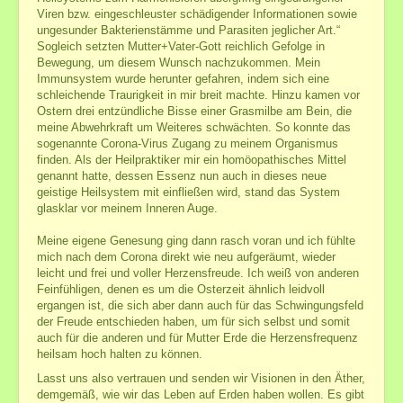
Viren bzw. eingeschleuster schädigender Informationen sowie
ungesunder Bakterienstämme und Parasiten jeglicher Art.“
Sogleich setzten Mutter+Vater-Gott reichlich Gefolge in
Bewegung, um diesem Wunsch nachzukommen. Mein
Immunsystem wurde herunter gefahren, indem sich eine
schleichende Traurigkeit in mir breit machte. Hinzu kamen vor
Ostern drei entzündliche Bisse einer Grasmilbe am Bein, die
meine Abwehrkraft um Weiteres schwächten. So konnte das
sogenannte Corona-Virus Zugang zu meinem Organismus
finden. Als der Heilpraktiker mir ein homöopathisches Mittel
genannt hatte, dessen Essenz nun auch in dieses neue
geistige Heilsystem mit einfließen wird, stand das System
glasklar vor meinem Inneren Auge.
Meine eigene Genesung ging dann rasch voran und ich fühlte
mich nach dem Corona direkt wie neu aufgeräumt, wieder
leicht und frei und voller Herzensfreude. Ich weiß von anderen
Feinfühligen, denen es um die Osterzeit ähnlich leidvoll
ergangen ist, die sich aber dann auch für das Schwingungsfeld
der Freude entschieden haben, um für sich selbst und somit
auch für die anderen und für Mutter Erde die Herzensfrequenz
heilsam hoch halten zu können.
Lasst uns also vertrauen und senden wir Visionen in den Äther,
demgemäß, wie wir das Leben auf Erden haben wollen. Es gibt