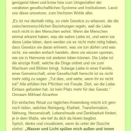
genügend Ideen und know how zum Umgestalten der
veralteten gesellschaftlichen Systeme und Institutionen. Lasst
uns diese umsetzen, zum höchsten Wohle aller.
„Es ist nur deshalb nötig, so viele Gesetze zu erlassen, die die
zwischenmenschlichen Beziehungen regeln, weil die Liebe
noch nicht in den Menschen wohnt. Wenn die Menschen
einmal erkannt haben, was die wahre Liebe ist, und wenn sie
diese Liebe leben, dann werden sie es nicht mehr nötig haben,
dass Gesetze sie daran erinnern, was sie tun dürfen und was
nicht; sie werden einfach handeln, denn sie wissen spontan,
wie sie in Harmonie mit anderen leben können. Die Liebe ist
die einzige Kraft, welche die Dinge ordnet und sie zum
Wachsen und Blühen bringt. Solange Liebe in einer Familie,
einer Gemeinschaft, einer Gesellschaft herrscht ist es nicht
mehr nötig zu sagen: „Tut dies, und wehe, wenn ihr es nicht
tut!“ Alle erfüllen ihre Pflichten mit Freude. Dort, wo die Liebe
Einlass gefunden hat, ist kein Platz mehr für das Gesetz.“
Omraam Mikhael Aivanhov
Ein einfaches Ritual zur täglichen Anwendung möcht ich gern
noch teilen, welches Reinigung, Klarheit, Transformation,
Nährung, Herzenskraft, Lebensfreude und Dankbarkeit fördert,
je in dem Maße, wie tief du dich da hinein begibst.
Sprich, denke und visualisiere, wenn du unter der Dusche
stehst:
„Wasser und Licht spülen mich außen und innen