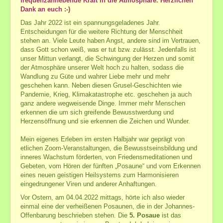
frequenzanhebende Kraft in die Atmosphäre. Herzlichen
Termine und Veranstaltungen außerhalb
Dank an euch :-)
Mediale Beratung
Das Jahr 2022 ist ein spannungsgeladenes Jahr.
Übernachtung bei längerer Anfahrt
Entscheidungen für die weitere Richtung der Menschheit
stehen an. Viele Leute haben Angst, andere sind im Vertrauen,
Reiki-Anwendung+Seminare
dass Gott schon weiß, was er tut bzw. zulässt. Jedenfalls ist
unser Mittun verlangt, die Schwingung der Herzen und somit
Reiki
der Atmosphäre unserer Welt hoch zu halten, sodass die
Fern-Reiki
Wandlung zu Güte und wahrer Liebe mehr und mehr
geschehen kann. Neben diesen Grusel-Geschichten wie
Reiki-Seminare 1.-7. Grad
Pandemie, Krieg, Klimakatastrophe etc. geschehen ja auch
Reiki-Seminar-Preisliste
ganz andere wegweisende Dinge. Immer mehr Menschen
erkennen die um sich greifende Bewusstwerdung und
GeistigesHeilen+FernWeihen
Herzensöffnung und sie erkennen die Zeichen und Wunder.
Geistiges Heilen
Mein eigenes Erleben im ersten Halbjahr war geprägt von
GGAB - Ganzheitliche Geistige Aufrichtung und
etlichen Zoom-Veranstaltungen, die Bewusstseinsbildung und
Begradigung
inneres Wachstum förderten, von Friedensmeditationen und
Gebeten, vom Hören der fünften „Posaune“ und vom Erkennen
ATLAS-Wirbel Korrektur
eines neuen geistigen Heilsystems zum Harmonisieren
weitere heilsame Systeme ...
eingedrungener Viren und anderer Anhaftungen.
Fern-Seminare und Fern-Weihen ...
Vor Ostern, am 04.04.2022 mittags, hörte ich also wieder
einmal eine der verheißenen Posaunen, die in der Johannes-
Meditation
Offenbarung beschrieben stehen. Die
5. Posaue
ist das