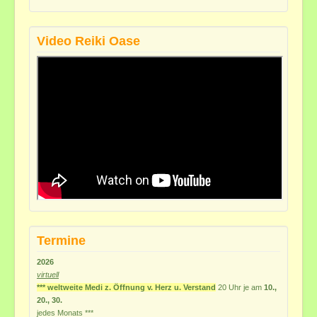
Video Reiki Oase
Termine
2026
virtuell
*** weltweite Medi z. Öffnung v. Herz u. Verstand
20 Uhr je am
10.,
20., 30.
jedes
Monats ***