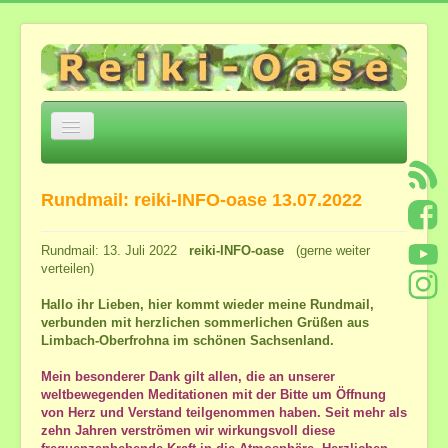
Navigation
an/aus
Home
Rundmail: reiki-INFO-oase 13.07.2022
Über mich
Einige Eckpunkte
Rundmail: 13. Juli 2022
reiki-INFO-oase
(gerne weiter
verteilen)
Jesu Trilogie Auszüge
Meditation zur Öffnung von Herz und Geistes-
Hallo ihr Lieben, hier kommt wieder meine Rundmail,
Verstand
verbunden mit herzlichen sommerlichen Grüßen aus
*Heilsame Stunde mit Bettina*
Limbach-Oberfrohna im schönen Sachsenland.
Feedback
Mein besonderer Dank gilt allen, die an unserer
weltbewegenden Meditationen mit der Bitte um Öffnung
Angebote und Kosten
von Herz und Verstand teilgenommen haben. Seit mehr als
zehn Jahren verströmen wir wirkungsvoll diese
Angebote in der Reiki-Oase ...