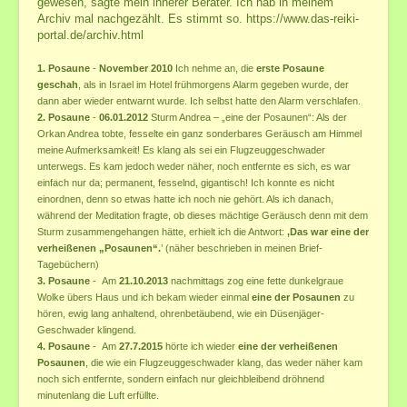
gewesen, sagte mein innerer Berater. Ich hab in meinem
Meditation
Archiv mal nachgezählt. Es stimmt so.
https://www.das-reiki-
Meditations-Kurse
portal.de/archiv.html
Meditation z. Öffnung v. Herz u. Geistes-Verstand
1. Posaune
-
November 2010
Ich nehme an, die
erste Posaune
meine Meditationen und Übungen
geschah
, als in Israel im Hotel frühmorgens Alarm gegeben wurde, der
dann aber wieder entwarnt wurde. Ich selbst hatte den Alarm verschlafen.
Galerie des Lebens
2. Posaune
-
06.01.2012
Sturm Andrea – „eine der Posaunen“: Als der
Orkan Andrea tobte, fesselte ein ganz sonderbares Geräusch am Himmel
Impressionen
meine Aufmerksamkeit! Es klang als sei ein Flugzeuggeschwader
Chakras der Neuen Zeit sowie traditionelle
unterwegs. Es kam jedoch weder näher, noch entfernte es sich, es war
Engel
einfach nur da; permanent, fesselnd, gigantisch! Ich konnte es nicht
einordnen, denn so etwas hatte ich noch nie gehört. Als ich danach,
Lichtnahrung
während der Meditation fragte, ob dieses mächtige Geräusch denn mit dem
Meditationen
Sturm zusammengehangen hätte, erhielt ich die Antwort:
‚Das war eine der
Meditationen zur Kraft der Liebe
verheißenen „Posaunen“.
’ (näher beschrieben in meinen Brief-
Tagebüchern)
Heilsame Geschichten
3. Posaune
- Am
21.10.2013
nachmittags zog eine fette dunkelgraue
Friedenslicht
Wolke übers Haus und ich bekam wieder einmal
eine der Posaunen
zu
Geschenke aus meiner Schatzkiste
hören, ewig lang anhaltend, ohrenbetäubend, wie ein Düsenjäger-
Geschwader klingend.
Bücherliste
4. Posaune
- Am
27.7.2015
hörte ich wieder
eine der verheißenen
Posaunen
, die wie ein Flugzeuggeschwader klang, das weder näher kam
noch sich entfernte, sondern einfach nur gleichbleibend dröhnend
minutenlang die Luft erfüllte.