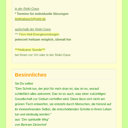
in der Reiki-Oase
* Termine für individuelle Sitzungen
bettinabauch@web.de
außerhalb der Reiki-Oase
***
Fern-Heil-Energiesendungen
jederzeit heilsam möglich, überall hin
***Heilsame Stunde***
bei Ihnen vor Ort
oder in der Reiki-Oase
Besinnliches
Sei Du selbst
"Den Schritt tun, der jetzt für mich dran ist, das ist es, worauf
schließlich alles ankommt. Das ist es auch, was einer zukünftigen
Gesellschaft zur Geburt verhelfen wird. Diese lässt sich nicht am
grünen Tisch entwerfen, sie entsteht durch Menschen, die hörend auf
ihr innewohnendes Selbst, die entscheidenden Schritte in ihrem Leben
tun und eindeutig werden."
aus "Der spirituelle Weg"
von Bertram Dickerhof