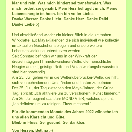
klar und rein. Was mich hindert sei transformiert. Was
mich fördert sei genährt. Mein Herz beflügelt mich. Meine
Lebensenergie ist hoch. Ich bin voller Liebe.
Danke Wasser. Danke Licht. Danke Herz. Danke Reiki.
Danke Liebe :-)
Und abschließend wieder ein kleiner Blick in die zeitnahen
Wirkkräfte laut Maya-Kalender, die sich individuell wie kollektiv
im aktuellen Geschehen spiegeln und unsere weitere
Lebensentwicklung unterstützen werden.
Seit Sonntag befinden wir uns in der Wirkkraft der
dreizehntägigen Himmelswanderer-Welle, die menschliche
Neugier anreizt; geistige Reife und Verantwortungsbewusstsein
sind hier notwendig.
Am 23. Juli gehen wir in die Weltenüberbrücker-Welle, die hilft,
sich von behindernden Umständen und Lasten zu befreien.
Der 25. Juli, der Tag zwischen den Maya-Jahren, der Grüne
Tag, spricht: „Ich aktiviere um zu verschönern; Kunst bindend.“
Am 26. Juli beginnt das Jahr MOND VIER, welches spricht:
„Ich definiere um zu reinigen; Fluss messend.“
Für die kommenden Monate des Jahres 2022 wünsche ich
uns allen Klarsicht und Güte.
Bleib in Fluss. Sei gesund. Sei dankbar.
Von Herzen, Bettina :-)