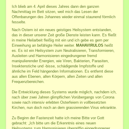
Ich blieb am 4. April dieses Jahres dann den ganzen
Nachmittag im Bett sitzen, weil mich das Lesen der
Offenbarungen des Johannes wieder einmal staunend förmlich
fesselte.
Nach Ostern ist ein neues geistiges Heilsystem entstanden,
das in dieser unserer Zeit große Dienste leisten kann. Es fließt
in meine Heilarbeit fleißig mit ein und ich gebe es gern per
Einweihung an befähigte Heiler weiter.
MAHAVIRULOS
heißt
es. Es ist ein Heilsystem zum Neutralisieren, Transformieren,
Ausleiten und Harmonisieren eingedrungener fremd
manipulierender Energien, wie Viren, Bakterien, Parasiten,
Insektenstiche und -bisse, schädigende Impfstoffe und
ähnliche im Feld hängenden Informationen. Es entfernt diese
aus allen Ebenen, allen Körpern, allen Zeiten und allen
Frequenzbereichen.
Die Entwicklung dieses Systems wurde möglich, nachdem ich,
nach über zwei Jahren glimpflichen Vorübergangs von Corona
sowie nach intensiv erlebten Osterfeiern in vollbesetzten
Kirchen, nun doch noch an dem grassierenden Virus erkrankte.
Zu Beginn der Fastenzeit hatte ich meine Bitte vor Gott
gebracht: „Ich bitte um die Erkenntnis eines neuen
Heilsystems zum Harmonisieren übergriffig eingedrungener